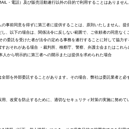
MAIL・電話）及び販売活動遂行以外の目的で利用することはありません
人の事前同意を得ずに第三者に提供することは、原則いたしません。提
だし、以下の場合は、関係法令に反しない範囲で、ご依頼者の同意なく
はその委託を受けた者が法令の定める事務を遂行することに対して協力す
ぼすおそれがある場合 ・裁判所、検察庁、警察、弁護士会またはこれら
ご本人から明示的に第三者への開示または提供を求められた場合
は全部を外部委託することがあります。その場合、弊社は委託業者と必
誤用、改変を防止するために、適切なセキュリティ対策の実施に努めて